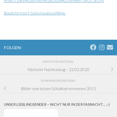
https://1drv.ms/a/s!Avz9b5bLouJmgZ0cfHmeY3ROCdfZrA
Blaulichtreport Südschwaben/Allgäu
FOLGEN:
NÄCHSTER BEITRAG
Nächster Nachtumzug – 22.02.2020
VORHERIGER BEITRAG
Bilder vom letzen Schubkarrenrennen 2011
UNSER LIEBLINGSENDER – NICHT NUR IN DER FASNACHT… ;-)