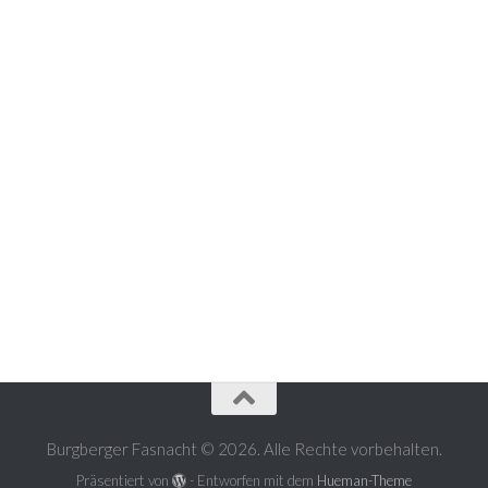
Burgberger Fasnacht © 2026. Alle Rechte vorbehalten.
Präsentiert von
- Entworfen mit dem
Hueman-Theme