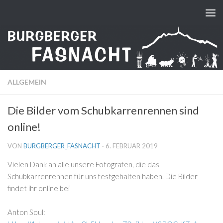
Zum Inhalt springen
ALLGEMEIN
Die Bilder vom Schubkarrenrennen sind
online!
VON
BURGBERGER_FASNACHT
·
6. FEBRUAR 2019
Vielen Dank an alle unsere Fotografen, die das
Schubkarrenrennen für uns festgehalten haben. Die Bilder
findet ihr online bei
Anton Soul: