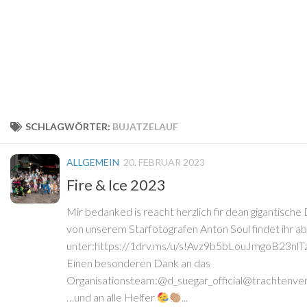
SCHLAGWÖRTER:
BUJATZELAUF
ALLGEMEIN
20. FEBRUAR 2023
Fire & Ice 2023
Mir bedanked is reacht herzlich fir dean gigantische
von unserem Starfotografen Anton Soul findet ihr ab
unter:https://1drv.ms/u/s!Avz9b5bLouJmgoB23n
Einen besonderen Dank an das
Organisationsteam:@d_suegar_official@trachtenve
…und an alle Helfer
...