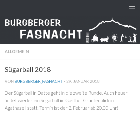
Zum Inhalt springen
ALLGEMEIN
Sügarball 2018
VON
BURGBERGER_FASNACHT
·
29. JANUAR 2018
Der Sügarball in Datte geht in die zweite Runde. Auch heuer
findet wieder ein Sügarball im Gasthof Grüntenblick in
Agathazell statt. Termin ist der 2. Februar ab 20.00 Uhr!