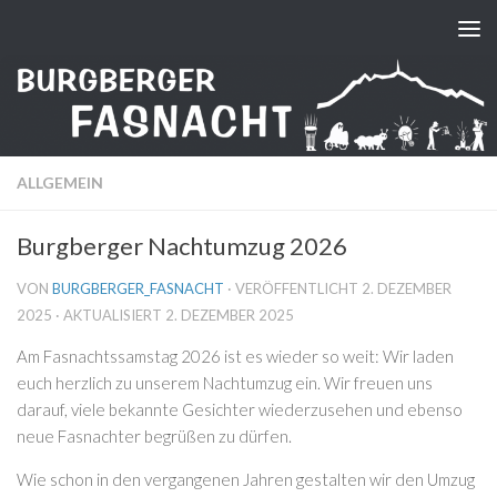
Zum Inhalt springen
ALLGEMEIN
Burgberger Nachtumzug 2026
VON
BURGBERGER_FASNACHT
· VERÖFFENTLICHT
2. DEZEMBER
2025
· AKTUALISIERT
2. DEZEMBER 2025
Am Fasnachtssamstag 2026 ist es wieder so weit: Wir laden
euch herzlich zu unserem Nachtumzug ein. Wir freuen uns
darauf, viele bekannte Gesichter wiederzusehen und ebenso
neue Fasnachter begrüßen zu dürfen.
Wie schon in den vergangenen Jahren gestalten wir den Umzug